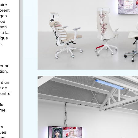
uire
lorent
ages
 ou
 son
 à la
lique
s,
jeune
tion.
t d’un
e de
 entre
du
mme
rs
ues
ent,