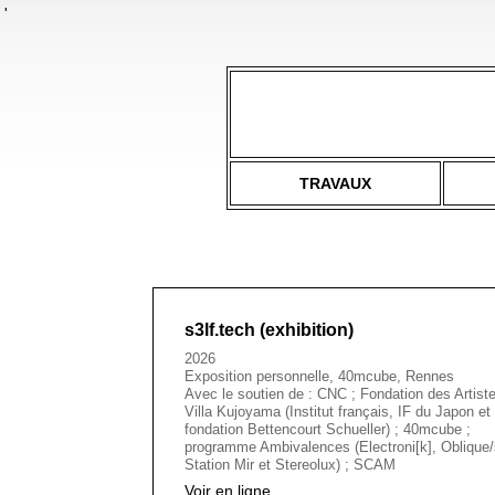
'
TRAVAUX
s3lf.tech (exhibition)
2026
Exposition personnelle, 40mcube, Rennes
Avec le soutien de : CNC ; Fondation des Artiste
Villa Kujoyama (Institut français, IF du Japon et
fondation Bettencourt Schueller) ; 40mcube ;
programme Ambivalences (Electroni[k], Oblique/
Station Mir et Stereolux) ; SCAM
Voir en ligne