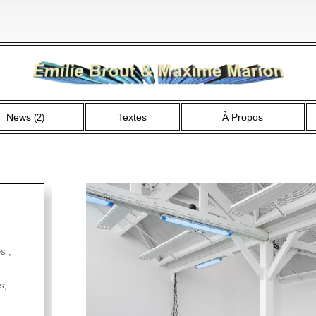
News
Textes
À Propos
(2)
s ;
s,