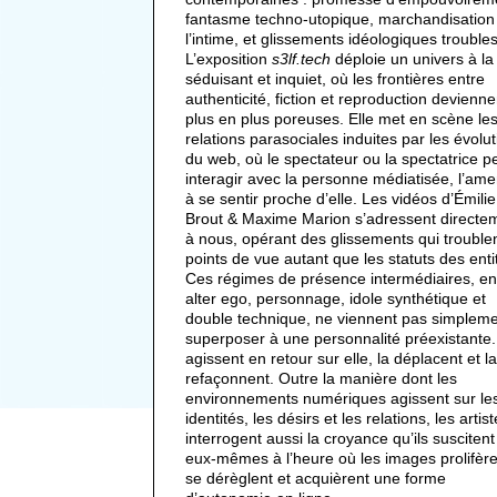
fantasme techno-utopique, marchandisation
l’intime, et glissements idéologiques troubles
L’exposition
s3lf.tech
déploie un univers à la 
séduisant et inquiet, où les frontières entre
authenticité, fiction et reproduction devienn
plus en plus poreuses. Elle met en scène le
relations parasociales induites par les évolu
du web, où le spectateur ou la spectatrice p
interagir avec la personne médiatisée, l’am
à se sentir proche d’elle. Les vidéos d’Émilie
Brout & Maxime Marion s’adressent directe
à nous, opérant des glissements qui troublen
points de vue autant que les statuts des enti
Ces régimes de présence intermédiaires, en
alter ego, personnage, idole synthétique et
double technique, ne viennent pas simpleme
superposer à une personnalité préexistante. 
agissent en retour sur elle, la déplacent et la
refaçonnent. Outre la manière dont les
environnements numériques agissent sur le
identités, les désirs et les relations, les artis
interrogent aussi la croyance qu’ils suscitent
eux-mêmes à l’heure où les images prolifère
se dérèglent et acquièrent une forme