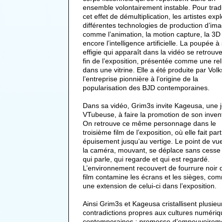
ensemble volontairement instable. Pour trad
cet effet de démultiplication, les artistes exp
différentes technologies de production d’im
comme l’animation, la motion capture, la 3D
encore l’intelligence artificielle. La poupée à
effigie qui apparaît dans la vidéo se retrouve
fin de l’exposition, présentée comme une re
dans une vitrine. Elle a été produite par Volk
l’entreprise pionnière à l’origine de la
popularisation des BJD contemporaines.
Dans sa vidéo, Grim3s invite Kageusa, une 
VTubeuse, à faire la promotion de son inven
On retrouve ce même personnage dans le
troisième film de l’exposition, où elle fait par
épuisement jusqu’au vertige. Le point de vu
la caméra, mouvant, se déplace sans cesse
qui parle, qui regarde et qui est regardé.
L’environnement recouvert de fourrure noir 
film contamine les écrans et les sièges, co
une extension de celui-ci dans l’exposition.
Ainsi Grim3s et Kageusa cristallisent plusieu
contradictions propres aux cultures numériq
contemporaines : promesse d’empouvoirem