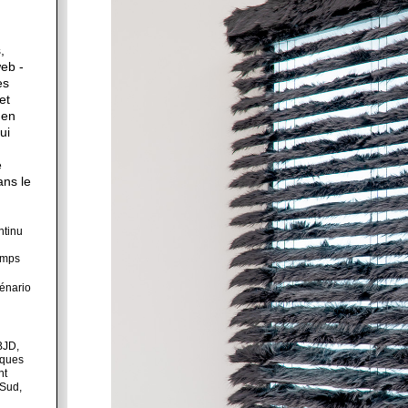
,
web -
es
et
 en
ui
e
ans le
ntinu
emps
cénario
BJD,
iques
nt
 Sud,