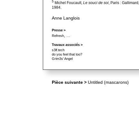
5
Michel Foucault,
Le souci de soi
, Paris : Gallimard
1984.
Anne Langlois
Presse >
, ...
Refresh
Travaux associés >
s3lf.tech
do you feel that too?
Grim3s' Angel
Pièce suivante >
Untitled (mascarons)