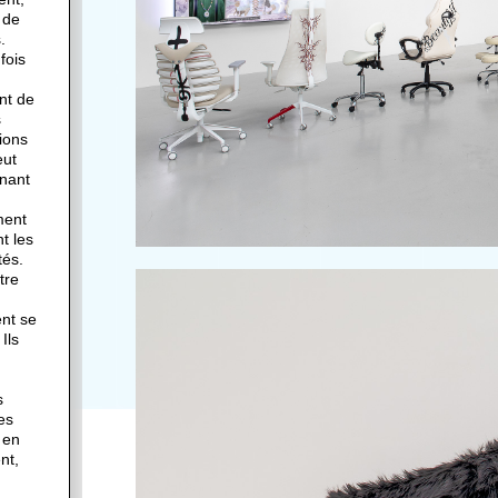
 de
.
fois
ent de
s
tions
eut
enant
ment
t les
tés.
tre
nt se
Ils
s
tes
 en
nt,