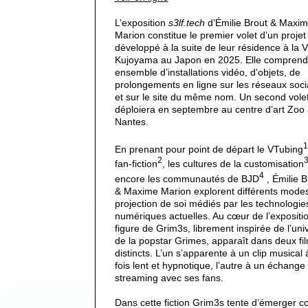
L’exposition
s3lf.tech
d’Émilie Brout & Maxi
Marion constitue le premier volet d’un projet
développé à la suite de leur résidence à la Vi
Kujoyama au Japon en 2025. Elle comprend
ensemble d’installations vidéo, d’objets, de
prolongements en ligne sur les réseaux soc
et sur le site du même nom. Un second vole
déploiera en septembre au centre d’art Zoo
Nantes.
1
En prenant pour point de départ le VTubing
2
fan-fiction
, les cultures de la customisation
4
encore les communautés de BJD
, Émilie B
& Maxime Marion explorent différents mode
projection de soi médiés par les technologie
numériques actuelles. Au cœur de l’expositio
figure de Grim3s, librement inspirée de l’uni
de la popstar Grimes, apparaît dans deux fi
distincts. L’un s’apparente à un clip musical 
fois lent et hypnotique, l’autre à un échange
streaming avec ses fans.
Dans cette fiction Grim3s tente d’émerger