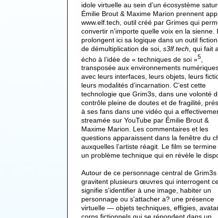
idole virtuelle au sein d’un écosystème satur
Émilie Brout & Maxime Marion prennent app
www.elf.tech, outil créé par Grimes qui perm
convertir n’importe quelle voix en la sienne. 
prolongent ici sa logique dans un outil fiction
de démultiplication de soi,
s3lf.tech
, qui fait 
5
écho à l’idée de « techniques de soi »
,
transposée aux environnements numérique
avec leurs interfaces, leurs objets, leurs ficti
leurs modalités d’incarnation. C’est cette
technologie que Grim3s, dans une volonté d
contrôle pleine de doutes et de fragilité, pré
à ses fans dans une vidéo qui a effectiveme
streamée sur YouTube par Émilie Brout &
Maxime Marion. Les commentaires et les
questions apparaissent dans la fenêtre du c
auxquelles l’artiste réagit. Le film se termine
un problème technique qui en révèle le dispos
Autour de ce personnage central de Grim3s
gravitent plusieurs œuvres qui interrogent c
signifie s'identifier à une image, habiter un
personnage ou s'attacher a? une présence
virtuelle — objets techniques, effigies, avata
corps fictionnels qui se répondent dans un