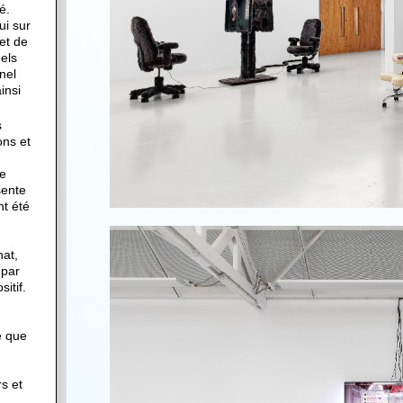
é.
ui sur
et de
Iels
nel
ainsi
s
ons et
e
sente
nt été
hat,
 par
itif.
e que
rs et