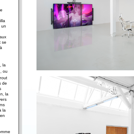
me
lla
 un
iaux
t se
 à
, la
3
, ou
rout
s de
s
n, la
vers
lms
à la
 en
 comme