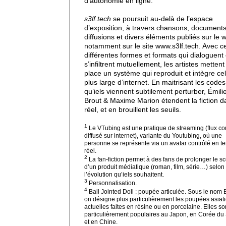
d’autonomie en ligne.
s3lf.tech
se poursuit au-delà de l’espace
d’exposition, à travers chansons, documents
diffusions et divers éléments publiés sur le 
notamment sur le site
www.s3lf.tech
. Avec c
différentes formes et formats qui dialoguent 
s’infiltrent mutuellement, les artistes mettent
place un système qui reproduit et intègre cel
plus large d’internet. En maitrisant les codes
qu’iels viennent subtilement perturber, Émili
Brout & Maxime Marion étendent la fiction d
réel, et en brouillent les seuils.
1
Le VTubing est une pratique de streaming (flux co
diffusé sur internet), variante du Youtubing, où une
personne se représente via un avatar contrôlé en t
réel.
2
La fan-fiction permet à des fans de prolonger le s
d’un produit médiatique (roman, film, série…) selon
l’évolution qu’iels souhaitent.
3
Personnalisation.
4
Ball Jointed Doll : poupée articulée. Sous le nom 
on désigne plus particulièrement les poupées asiat
actuelles faites en résine ou en porcelaine. Elles so
particulièrement populaires au Japon, en Corée du
et en Chine.